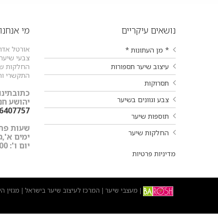
נושאים עיקריים
מי אנחנו
אורטל אדר
* מן העתונות *
צבעי שיער ו
עיצוב שיער תספורות
החלקות שיע
התקשרי וה
תסרוקות
כתובתינו:
צבע וגוונים בשיער
יהושע חנקין 9 עפולה
-6407757
תוספות שיער
שעות פתי
החלקות שיער
ימים א',ג',ד',ה'
יום ו': 9:00-15:00
מדיניות פרטיות
מעצבי שיער
המרכז לעיצוב שיער בישראל
מגזין ה
|
|
|