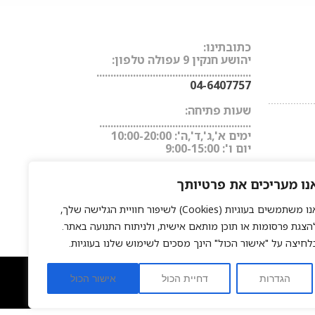
כתובתינו:
יהושע חנקין 9 עפולה טלפון:
.......................................................
04-6407757
................
שעות פתיחה:
......................................................
ימים א',ג',ד',ה': 10:00-20:00
יום ו': 9:00-15:00
נו מעריכים את פרטיותך
אנו משתמשים בעוגיות (Cookies) לשיפור חוויית הגלישה שלך,
הצגת פרסומות או תוכן מותאם אישית, ולניתוח התנועה באתר.
לחיצה על "אישור הכול" הינך מסכים לשימוש שלנו בעוגיות.
ער
החלקה יפנית
פאות משיער טבעי
חנות אונליין למוצרי שיער
|
|
|
הגדרות
דחיית הכול
אישור הכול