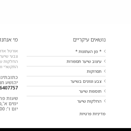
נושאים עיקריים
מי אנחנו
אורטל אדר
* מן העתונות *
צבעי שיער ו
עיצוב שיער תספורות
החלקות שיע
התקשרי וה
תסרוקות
כתובתינו:
צבע וגוונים בשיער
יהושע חנקין 9 עפולה
-6407757
תוספות שיער
שעות פתי
החלקות שיער
ימים א',ג',ד',ה'
יום ו': 9:00-15:00
מדיניות פרטיות