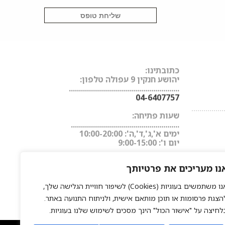
כתובתינו:
יהושע חנקין 9 עפולה טלפון:
.......................................................
04-6407757
................
שעות פתיחה:
......................................................
ימים א',ג',ד',ה': 10:00-20:00
יום ו': 9:00-15:00
נו מעריכים את פרטיותך
אנו משתמשים בעוגיות (Cookies) לשיפור חוויית הגלישה שלך,
הצגת פרסומות או תוכן מותאם אישית, ולניתוח התנועה באתר.
לחיצה על "אישור הכול" הינך מסכים לשימוש שלנו בעוגיות.