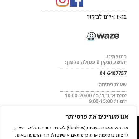
.....................................................................
בואו אלינו לביקור
כתובתינו:
יהושע חנקין 9 עפולה טלפון:
.......................................................
04-6407757
שעות פתיחה:
......................................................
ימים א',ג',ד',ה': 10:00-20:00
יום ו': 9:00-15:00
אנו מעריכים את פרטיותך
מעצבי שיער
המרכז לעיצוב שיער בישראל
מגזין
|
|
|
אנו משתמשים בעוגיות (Cookies) לשיפור חוויית הגלישה שלך,
היופי של ישראל
החלקות שיער
תוכנת ניהול לעסקים
פאות
|
|
|
להצגת פרסומות או תוכן מותאם אישית, ולניתוח התנועה באתר.
רפואיות
תוספות שיער
החלקה יפנית
פאות משיער טבעי
חנות
|
|
|
|