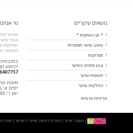
נושאים עיקריים
מי אנחנו
אורטל אדר
* מן העתונות *
צבעי שיער ו
עיצוב שיער תספורות
החלקות שיע
התקשרי וה
תסרוקות
כתובתינו:
צבע וגוונים בשיער
יהושע חנקין 9 עפולה
-6407757
תוספות שיער
שעות פתי
החלקות שיער
ימים א',ג',ד',ה'
יום ו': 9:00-15:00
מדיניות פרטיות
מעצבי שיער
המרכז לעיצוב שיער בישראל
מגזין ה
|
|
|