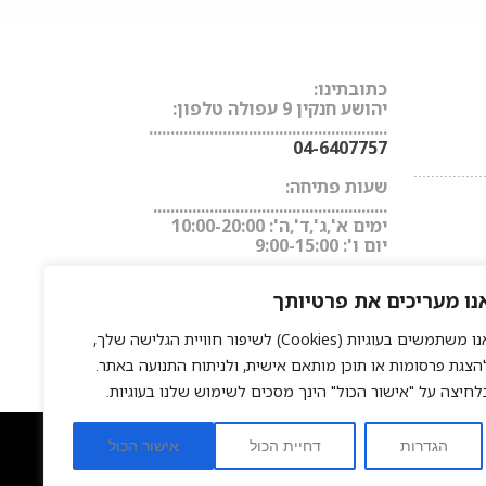
כתובתינו:
יהושע חנקין 9 עפולה טלפון:
.......................................................
04-6407757
................
שעות פתיחה:
......................................................
ימים א',ג',ד',ה': 10:00-20:00
יום ו': 9:00-15:00
נו מעריכים את פרטיותך
אנו משתמשים בעוגיות (Cookies) לשיפור חוויית הגלישה שלך,
הצגת פרסומות או תוכן מותאם אישית, ולניתוח התנועה באתר.
לחיצה על "אישור הכול" הינך מסכים לשימוש שלנו בעוגיות.
ער
החלקה יפנית
פאות משיער טבעי
חנות אונליין למוצרי שיער
|
|
|
הגדרות
דחיית הכול
אישור הכול