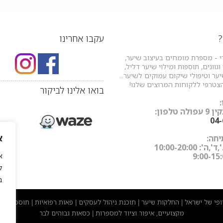
?
עקבו אחרינו
י - מספרת מומחים בעיצוב שיער,
גוונים, תוספות ומילוי שיער דליל,
ר וטיפולי שיקום עמוקים לשיער...
.....................................................
צטרפי ללקוחות המרוצים שלנו!
בואו אלינו לביקור
 טלפון:
04
א
חה:
: 10:00-20:00
ל
ב
יופי של ישראל
החלקות שיער
תוכנת ניהול לעסקים
פאות רפואיות
תוספות שי
|
|
|
|
מקצועיים, איפור וציוד למספרות
כסאות גבוהים לבר
|