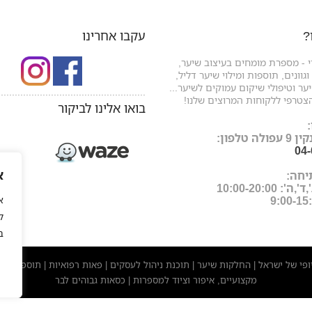
?
עקבו אחרינו
 - מספרת מומחים בעיצוב שיער,
גוונים, תוספות ומילוי שיער דליל,
ר וטיפולי שיקום עמוקים לשיער...
.....................................................
צטרפי ללקוחות המרוצים שלנו!
בואו אלינו לביקור
ה טלפון:
04
א
יחה:
: 10:00-20:00
ל
ב
יופי של ישראל
החלקות שיער
תוכנת ניהול לעסקים
פאות רפואיות
תוספות שי
|
|
|
|
מקצועיים, איפור וציוד למספרות
כסאות גבוהים לבר
|