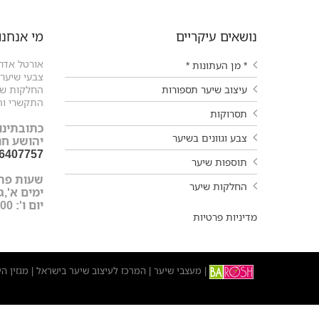
נושאים עיקריים
מי אנחנו
אורטל אדרי
* מן העתונות *
צבעי שיער ו
עיצוב שיער תספורות
החלקות שיע
התקשרי וה
תסרוקות
כתובתינו:
צבע וגוונים בשיער
יהושע חנקין 9 עפול
-6407757
תוספות שיער
שעות פת
החלקות שיער
ימים א',ג',ד',ה'
יום ו': 9:00-15:00
מדיניות פרטיות
מעצבי שיער
המרכז לעיצוב שיער בישראל
מגזין ה
|
|
|