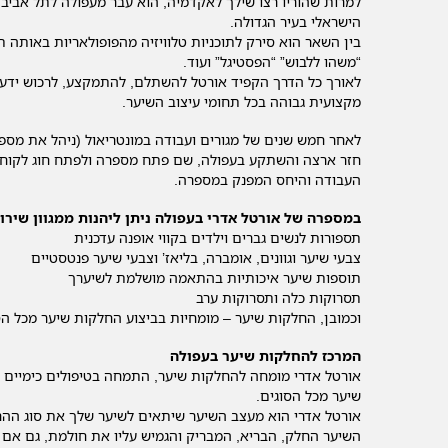
למרות שהוריו רצו שילך לאקדמיה, הוא עבר מעפולה לתל אביב
הישראלי בעיר הגדולה.
בין השאר הוא סירק לתוכניות טלוויזיה מהפופולאריות באותה תקו
“משהו ללבוש” “הפסטיגל” ועוד.
לאורך כל הדרך הקפיד אורטל להשתלם, להתמקצע, לרכוש ידע ונ
מקצועית גבוהה בכל תחומי עיצוב השיער.
לאחר חמש שנים של מגורים ועבודה במונטריאול (ניהל את מס
חזר ארצה והשתקע בעפולה, שם פתח מספרה ולפתח חוג לקוחות
העבודה והיחס המפנק במספרה.
במספרה של אורטל אדרי בעפולה ניתן ליהנות ממגוון שירות
תספורות לנשים גברים וילדים בקווי אופנה עדכנית
צבעי שיער וגוונים, אומברה, בליאז’ וצבעי שיער פנטסטיים
תוספות שיער איכותיות בהתאמה מושלמת לשיערך
תסרוקות כלה ותסרוקות ערב
וכמובן, החלקות שיער – מומחיות בביצוע החלקות שיער מכל הסו
המרכז להחלקות שיער בעפולה
אורטל אדרי מומחה להחלקות שיער, התמחה בטיפולים כימיים 
שיער מכל הסוגים.
אורטל אדרי הוא מעצב השיער שיתאים לשיער שלך את סוג ההחל
השיער החלק, הבריא, המבריק והגמיש עליו את חולמת, גם אם ה