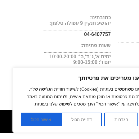
כתובתינו:
יהושע חנקין 9 עפולה טלפון:
.......................................................
04-6407757
................
שעות פתיחה:
......................................................
ימים א',ג',ד',ה': 10:00-20:00
יום ו': 9:00-15:00
נו מעריכים את פרטיותך
אנו משתמשים בעוגיות (Cookies) לשיפור חוויית הגלישה שלך,
הצגת פרסומות או תוכן מותאם אישית, ולניתוח התנועה באתר.
לחיצה על "אישור הכול" הינך מסכים לשימוש שלנו בעוגיות.
ער
החלקה יפנית
פאות משיער טבעי
חנות אונליין למוצרי שיער
|
|
|
הגדרות
דחיית הכול
אישור הכול