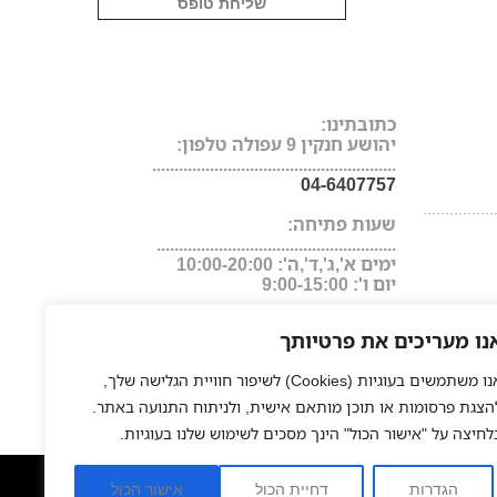
כתובתינו:
יהושע חנקין 9 עפולה טלפון:
.......................................................
04-6407757
................
שעות פתיחה:
......................................................
ימים א',ג',ד',ה': 10:00-20:00
יום ו': 9:00-15:00
נו מעריכים את פרטיותך
אנו משתמשים בעוגיות (Cookies) לשיפור חוויית הגלישה שלך,
הצגת פרסומות או תוכן מותאם אישית, ולניתוח התנועה באתר.
לחיצה על "אישור הכול" הינך מסכים לשימוש שלנו בעוגיות.
ער
החלקה יפנית
פאות משיער טבעי
חנות אונליין למוצרי שיער
|
|
|
הגדרות
דחיית הכול
אישור הכול