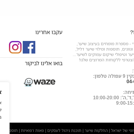
?
עקבו אחרינו
 - מספרת מומחים בעיצוב שיער,
גוונים, תוספות ומילוי שיער דליל,
ר וטיפולי שיקום עמוקים לשיער...
.....................................................
צטרפי ללקוחות המרוצים שלנו!
בואו אלינו לביקור
ה טלפון:
04
א
יחה:
: 10:00-20:00
ל
ב
יופי של ישראל
החלקות שיער
תוכנת ניהול לעסקים
פאות רפואיות
תוספות שי
|
|
|
|