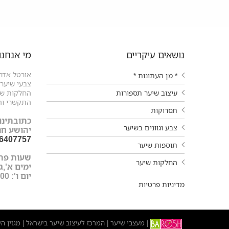
נושאים עיקריים
מי אנחנו
אורטל אדרי
* מן העתונות *
צבעי שיער ו
עיצוב שיער תספורות
החלקות שיע
התקשרי וה
תסרוקות
כתובתינו:
צבע וגוונים בשיער
יהושע חנקין 9 עפול
-6407757
תוספות שיער
שעות פת
החלקות שיער
ימים א',ג',ד',ה'
יום ו': 9:00-15:00
מדיניות פרטיות
מעצבי שיער
המרכז לעיצוב שיער בישראל
מגזין ה
|
|
|