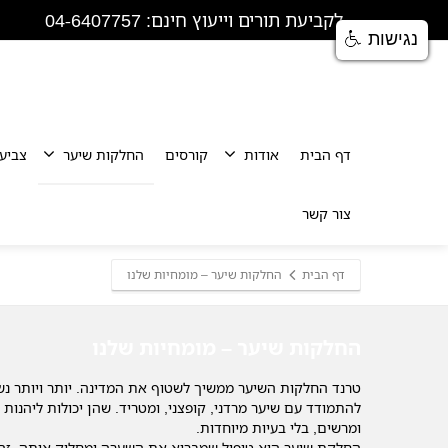
לקביעת תורים וייעוץ חינם: 04-6407757
נגישות
דף הבית
אודות
קורסים
החלקות שיער
צביע
צור קשר
דף הבית
החלקות שיער – מומחיות שלנו
החלקות שיער – מומחיות שלנו
טרנד החלקות השיער ממשיך לשטוף את המדינה. יותר ויותר נש
להתמודד עם שיער מרדני, קופצני, ומטריד. שהן יכולות ליהנות 
ומרשים, בלי בעיות מיוחדות.
החלקת שיער היא טיפול שמבריא את השערה ומחליק אותה. זהו