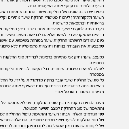
השערה ולסיום גם עוטף אותה המעטפת הגנה.
בימינו יש הרבה סוגים של החלקות שיער. התחום מתפתח והמג
השיער וללקוחותיהן ליהנות מטיפולי החלקת שיער מהירים וקלים
בריאותיות ובתוצאות מרשימות.
בעבר היתה למעצבי שיער אפשרות אחת בלבד. בצע החלקות שי
חריפים שהזיקו לא רק לשיער אלא גם לבריאות מעצב השיער וה
כיום עומדים לרשותנו החלקות שיער בטוחות בשימוש, עם אישו
שמבצעות את העבודה בנוחות ותוצאות מקסימליות ללא סיכונים 
כמעצב שיער ותיק אני מתייחס ברצינות לבחירת סוגי החלקות ה
במספרה.
לעולם לא אקח סיכונים מיותרים בכל הקשור לבריאות הלקוחות,
במספרה.
כל סוג של החלקת שיער עובר בחינה מדוקדקת על ידי. כל החלק
בהצלחה כמה קריטריונים ברורים על מנת שאצרף אותה למבחר 
מציעים במספרת אורטל אדרי.
מעבר לבחירה הקפדנית בין סוגי ההחלקות, אני לא מתפשר על 
והתאמה של סוג ההחלקה למצב השיער המטופל.
שני הגורמים האלה, אבחון השיער והתאמת טיפול ההחלקה למ
של סוגי החלקות לשיער שאני מכניס למספרה, הם אלה שמביאים
של לקוחות שבעות רצון שממליצות לחברותיהן וחוזרות לחידוש