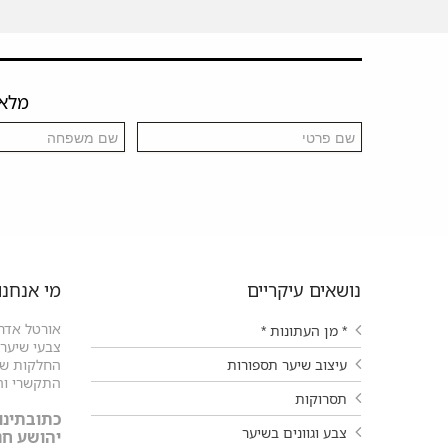
מלאו 
נושאים עיקריים
מי אנחנו
אורטל אדרי
* מן העתונות *
צבעי שיער ו
עיצוב שיער תספורות
החלקות שיע
התקשרי וה
תסרוקות
כתובתינו:
צבע וגוונים בשיער
יהושע חנקין 9 עפול