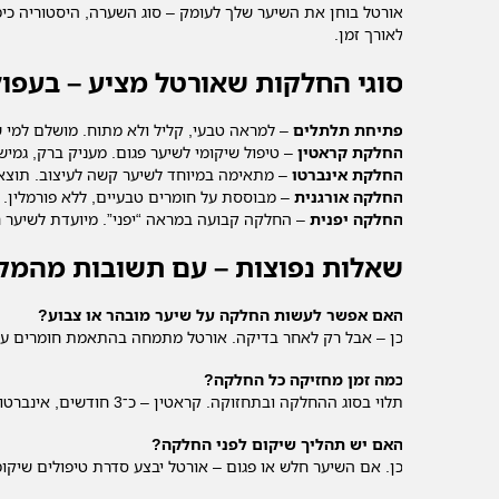
אורטל בוחן את השיער שלך לעומק – סוג השערה, היסטוריה כי
לאורך זמן.
סוגי החלקות שאורטל מציע – בעפול
פתיחת תלתלים
– למראה טבעי, קליל ולא מתוח. מושלם למי 
החלקת קראטין
– טיפול שיקומי לשיער פגום. מעניק ברק, גמי
החלקת אינברטו
– מתאימה במיוחד לשיער קשה לעיצוב. תוצא
החלקה אורגנית
– מבוססת על חומרים טבעיים, ללא פורמלין. א
החלקה יפנית
– החלקה קבועה במראה “יפני”. מיועדת לשיער ח
שאלות נפוצות – עם תשובות מהמקצ
האם אפשר לעשות החלקה על שיער מובהר או צבוע?
כן – אבל רק לאחר בדיקה. אורטל מתמחה בהתאמת חומרים עדי
כמה זמן מחזיקה כל החלקה?
תלוי בסוג ההחלקה ובתחזוקה. קראטין – כ־3 חודשים, אינברטו/יפנית – גם 6–8 חודשים.
האם יש תהליך שיקום לפני החלקה?
כן. אם השיער חלש או פגום – אורטל יבצע סדרת טיפולים שיקומ