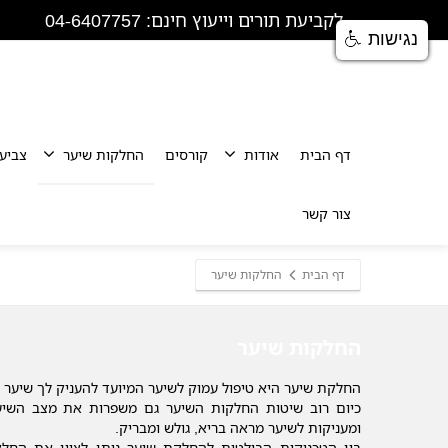
לקביעת תורים וייעוץ חינם: 04-6407757
נגישות
דף הבית
אודות
קורסים
החלקות שיער
צביע
צור קשר
דף הבית
החלקות שיער
החלקות שיער
החלקת שיער היא טיפול עמוק לשיער המיועד להעניק לך שיער ח
כיום רוב שיטות החלקות השיער גם משפרות את מצב השיע
ומעניקות לשיער מראה בריא, גולש ומבריק.
בין הטכניקות הבולטות להחלקת שיער ניתן לציין את החלק