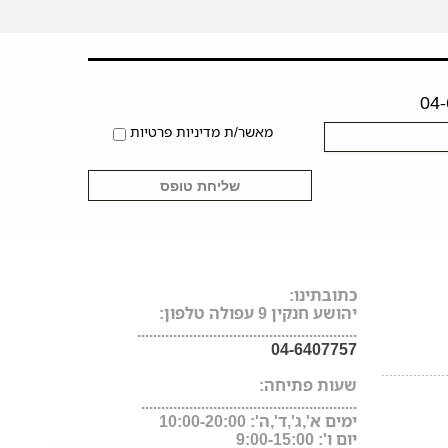
מאשר/ת מדיניות פרטיות
כתובתינו:
יהושע חנקין 9 עפולה טלפון:
.......................................................
04-6407757
................
שעות פתיחה:
......................................................
ימים א',ג',ד',ה': 10:00-20:00
יום ו': 9:00-15:00