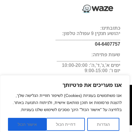
כתובתינו:
יהושע חנקין 9 עפולה טלפון:
.......................................................
04-6407757
שעות פתיחה:
......................................................
ימים א',ג',ד',ה': 10:00-20:00
יום ו': 9:00-15:00
אנו מעריכים את פרטיותך
מעצבי שיער
המרכז לעיצוב שיער בישראל
מגזין
|
|
|
אנו משתמשים בעוגיות (Cookies) לשיפור חוויית הגלישה שלך,
היופי של ישראל
החלקות שיער
תוכנת ניהול לעסקים
פאות
|
|
|
להצגת פרסומות או תוכן מותאם אישית, ולניתוח התנועה באתר.
רפואיות
תוספות שיער
החלקה יפנית
פאות משיער טבעי
חנות
|
|
|
|
בלחיצה על "אישור הכול" הינך מסכים לשימוש שלנו בעוגיות.
אונליין למוצרי שיער מקצועיים, איפור וציוד למספרות
כסאות
|
גבוהים לבר
הגדרות
דחיית הכול
אישור הכול