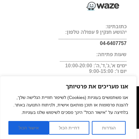
כתובתינו:
יהושע חנקין 9 עפולה טלפון:
.......................................................
04-6407757
שעות פתיחה:
......................................................
ימים א',ג',ד',ה': 10:00-20:00
יום ו': 9:00-15:00
אנו מעריכים את פרטיותך
מעצבי שיער
המרכז לעיצוב שיער בישראל
מגזין
|
|
|
אנו משתמשים בעוגיות (Cookies) לשיפור חוויית הגלישה שלך,
היופי של ישראל
החלקות שיער
תוכנת ניהול לעסקים
פאות
|
|
|
להצגת פרסומות או תוכן מותאם אישית, ולניתוח התנועה באתר.
רפואיות
תוספות שיער
החלקה יפנית
פאות משיער טבעי
חנות
|
|
|
|
בלחיצה על "אישור הכול" הינך מסכים לשימוש שלנו בעוגיות.
אונליין למוצרי שיער מקצועיים, איפור וציוד למספרות
כסאות
|
גבוהים לבר
הגדרות
דחיית הכול
אישור הכול