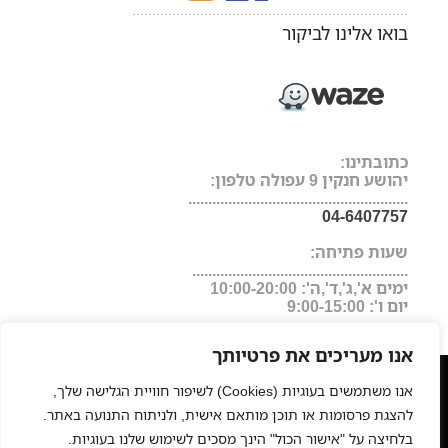
.....................................................................
בואו אלינו לביקור
כתובתינו:
יהושע חנקין 9 עפולה טלפון:
.......................................................
04-6407757
שעות פתיחה:
......................................................
ימים א',ג',ד',ה': 10:00-20:00
יום ו': 9:00-15:00
אנו מעריכים את פרטיותך
מעצבי שיער
המרכז לעיצוב שיער בישראל
מגזין
|
|
|
אנו משתמשים בעוגיות (Cookies) לשיפור חוויית הגלישה שלך,
היופי של ישראל
החלקות שיער
תוכנת ניהול לעסקים
פאות
|
|
|
להצגת פרסומות או תוכן מותאם אישית, ולניתוח התנועה באתר.
רפואיות
תוספות שיער
החלקה יפנית
פאות משיער טבעי
חנות
|
|
|
|
בלחיצה על "אישור הכול" הינך מסכים לשימוש שלנו בעוגיות.
אונליין למוצרי שיער מקצועיים, איפור וציוד למספרות
כסאות
|