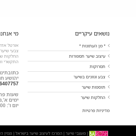
נושאים עיקריים
מי אנחנו
אורטל אדרי
* מן העתונות *
צבעי שיער ו
עיצוב שיער תספורות
החלקות שיע
התקשרי וה
תסרוקות
כתובתינו:
צבע וגוונים בשיער
יהושע חנקין 9 עפול
-6407757
תוספות שיער
שעות פת
החלקות שיער
ימים א',ג',ד',ה'
יום ו': 9:00-15:00
מדיניות פרטיות
מעצבי שיער
המרכז לעיצוב שיער בישראל
מגזין ה
|
|
|