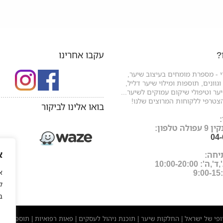
?
עקבו אחרינו
 - מספרת מומחים בעיצוב שיער,
גוונים, תוספות ומילוי שיער דליל,
ר וטיפולי שיקום עמוקים לשיער...
.....................................................
צטרפי ללקוחות המרוצים שלנו!
בואו אלינו לביקור
ה טלפון:
04
א
יחה:
: 10:00-20:00
ל
ב
יופי של ישראל
החלקות שיער
תוכנת ניהול לעסקים
פאות רפואיות
תוספות שי
|
|
|
|