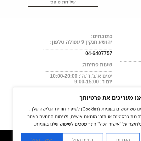
כתובתינו:
יהושע חנקין 9 עפולה טלפון:
.......................................................
04-6407757
................
שעות פתיחה:
......................................................
ימים א',ג',ד',ה': 10:00-20:00
יום ו': 9:00-15:00
נו מעריכים את פרטיותך
אנו משתמשים בעוגיות (Cookies) לשיפור חוויית הגלישה שלך,
הצגת פרסומות או תוכן מותאם אישית, ולניתוח התנועה באתר.
לחיצה על "אישור הכול" הינך מסכים לשימוש שלנו בעוגיות.
ער
החלקה יפנית
פאות משיער טבעי
חנות אונליין למוצרי שיער
|
|
|
הגדרות
דחיית הכול
אישור הכול