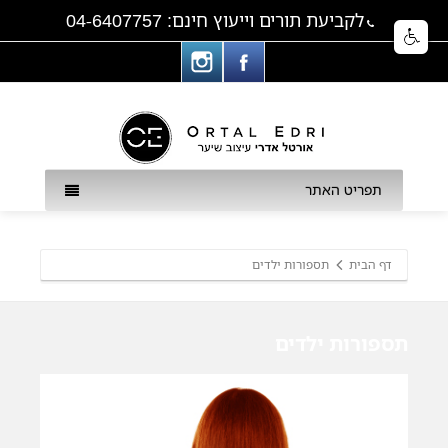
לקביעת תורים וייעוץ חינם: 04-6407757
תפריט האתר
דף הבית
תספורות ילדים
תספורות ילדים