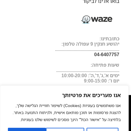
בואו אלינו לביקור
כתובתינו:
יהושע חנקין 9 עפולה טלפון:
.......................................................
04-6407757
שעות פתיחה:
......................................................
ימים א',ג',ד',ה': 10:00-20:00
יום ו': 9:00-15:00
אנו מעריכים את פרטיותך
מעצבי שיער
המרכז לעיצוב שיער בישראל
מגזין
|
|
|
אנו משתמשים בעוגיות (Cookies) לשיפור חוויית הגלישה שלך,
היופי של ישראל
החלקות שיער
תוכנת ניהול לעסקים
פאות
|
|
|
להצגת פרסומות או תוכן מותאם אישית, ולניתוח התנועה באתר.
רפואיות
תוספות שיער
החלקה יפנית
פאות משיער טבעי
חנות
|
|
|
|
בלחיצה על "אישור הכול" הינך מסכים לשימוש שלנו בעוגיות.
אונליין למוצרי שיער מקצועיים, איפור וציוד למספרות
כסאות
|
גבוהים לבר