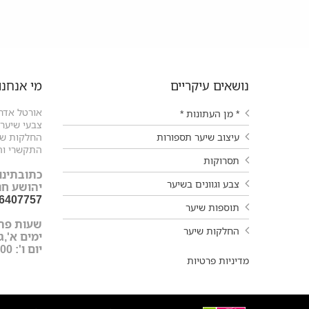
נושאים עיקריים
מי אנחנו
אורטל אדרי
* מן העתונות *
צבעי שיער ו
עיצוב שיער תספורות
החלקות שיע
התקשרי וה
תסרוקות
כתובתינו:
צבע וגוונים בשיער
יהושע חנקין 9 עפול
-6407757
תוספות שיער
שעות פת
החלקות שיער
ימים א',ג',ד',ה'
יום ו': 9:00-15:00
מדיניות פרטיות