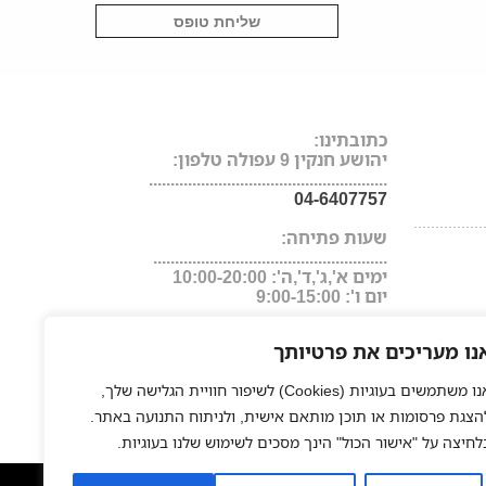
כתובתינו:
יהושע חנקין 9 עפולה טלפון:
.......................................................
04-6407757
................
שעות פתיחה:
......................................................
ימים א',ג',ד',ה': 10:00-20:00
יום ו': 9:00-15:00
נו מעריכים את פרטיותך
אנו משתמשים בעוגיות (Cookies) לשיפור חוויית הגלישה שלך,
הצגת פרסומות או תוכן מותאם אישית, ולניתוח התנועה באתר.
לחיצה על "אישור הכול" הינך מסכים לשימוש שלנו בעוגיות.