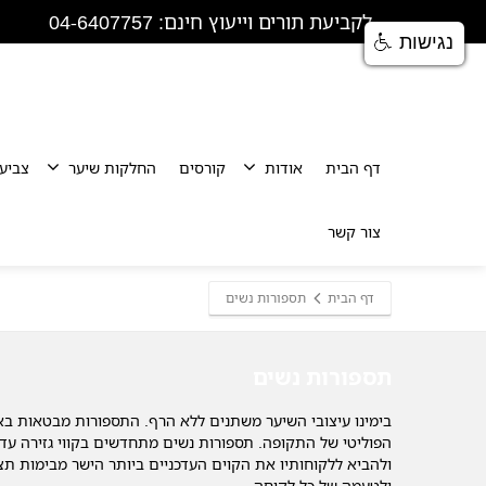
לקביעת תורים וייעוץ חינם: 04-6407757
נגישות
דף הבית
אודות
קורסים
החלקות שיער
צביע
צור קשר
דף הבית
תספורות נשים
תספורות נשים
בימינו עיצובי השיער משתנים ללא הרף. התספורות מבטאות בא
הפוליטי של התקופה. תספורות נשים מתחדשים בקווי גזירה עדכ
ולהביא ללקוחותיו את הקוים העדכניים ביותר הישר מבימות תצ
ולטעמה של כל לקוחה.