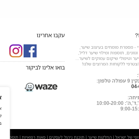
?
עקבו אחרינו
 - מספרת מומחים בעיצוב שיער,
גוונים, תוספות ומילוי שיער דליל,
ר וטיפולי שיקום עמוקים לשיער...
.....................................................
צטרפי ללקוחות המרוצים שלנו!
בואו אלינו לביקור
ה טלפון:
04
א
יחה:
: 10:00-20:00
ל
ב
יופי של ישראל
החלקות שיער
תוכנת ניהול לעסקים
פאות רפואיות
תוספות שי
|
|
|
|