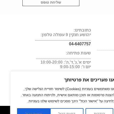
כתובתינו:
יהושע חנקין 9 עפולה טלפון:
.......................................................
04-6407757
................
שעות פתיחה:
......................................................
ימים א',ג',ד',ה': 10:00-20:00
יום ו': 9:00-15:00
נו מעריכים את פרטיותך
אנו משתמשים בעוגיות (Cookies) לשיפור חוויית הגלישה שלך,
הצגת פרסומות או תוכן מותאם אישית, ולניתוח התנועה באתר.
לחיצה על "אישור הכול" הינך מסכים לשימוש שלנו בעוגיות.
ער
החלקה יפנית
פאות משיער טבעי
חנות אונליין למוצרי שיער
|
|
|
הגדרות
דחיית הכול
אישור הכול