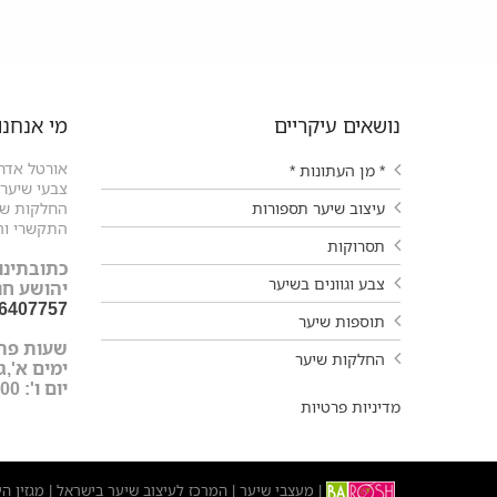
נושאים עיקריים
מי אנחנו
אורטל אדרי
* מן העתונות *
צבעי שיער ו
עיצוב שיער תספורות
החלקות שיע
התקשרי וה
תסרוקות
כתובתינו:
צבע וגוונים בשיער
יהושע חנקין 9 עפול
-6407757
תוספות שיער
שעות פת
החלקות שיער
ימים א',ג',ד',ה'
יום ו': 9:00-15:00
מדיניות פרטיות
מעצבי שיער
המרכז לעיצוב שיער בישראל
מגזין ה
|
|
|