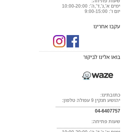
שעות פתיחה:
ימים א',ג',ד',ה': 10:00-20:00
יום ו': 9:00-15:00
עקבו אחרינו
.....................................................................
בואו אלינו לביקור
כתובתינו:
יהושע חנקין 9 עפולה טלפון:
.......................................................
04-6407757
שעות פתיחה:
......................................................