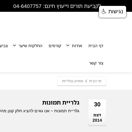
לקביעת תורים וייעוץ חינם: 04-6407757
נגישות
דף הבית
אודות
קורסים
החלקות שיער
צביע
צור קשר
דף הבית
מופיע בגלריות
גלריית תמונות
30
גלריית תמונות ~ אנו גאים להציג חלק קטן מהע
דצמ
2014