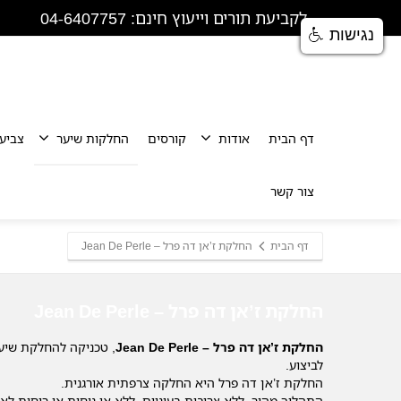
לקביעת תורים וייעוץ חינם: 04-6407757
נגישות
דף הבית
אודות
קורסים
החלקות שיער
צביע
צור קשר
דף הבית
החלקת ז’אן דה פרל – Jean De Perle
החלקת ז’אן דה פרל – Jean De Perle
החלקת ז’אן דה פרל – Jean De Perle
, טכניקה להחלקת שיער
לביצוע.
החלקת ז’אן דה פרל היא החלקה צרפתית אורגנית.
התהליך מהיר, ללא צריבות בעיניים, ללא אי נוחות או ריחות לא