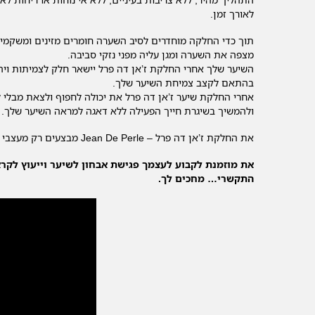
לאורך זמן.
תוך כדי החלקה מוחדרים לסיב השערה חומרים מזינים ומשקמים, 
מצפה את השערה ומגן עליה מפני נזקי סביבה.
השיער שלך אחרי החלקת ז’אן דה פרל יישאר חלק לצמיתות וי
בהתאם לקצב צמיחת השיער שלך.
אחרי החלקת שיער ז’אן דה פרל את יכולה לחפוף ולצאת מבלי ל
ולהמשיך בשיגרת חייך הפעילה ללא דאגה למראה השיער שלך.
את החלקת ז’אן דה פרל – Jean De Perle מבצעים רק מעצבי שיער שהתמחו בהחלקות שיער, זאת על מנת לבצע התאמה מושלמת למצב השיער של הלקוחה ולאפשר לה ליהנות מתוצאה מושלמת.
את מוזמנת לקבוע לעצמך פגישת אבחון לשיער וייעוץ לקר
התקשרי… מחכים לך.